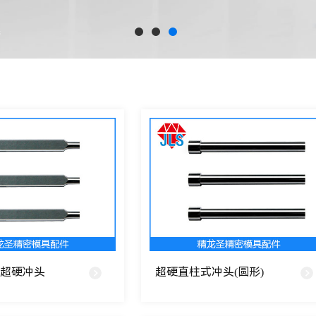
棒
超硬冲头
超硬直柱式冲头(圆形)