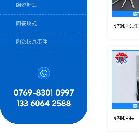
陶瓷针规
陶瓷块规
钨钢冲头生
陶瓷模具零件

0769-8301 0997
133 6064 2588
钨钢冲头