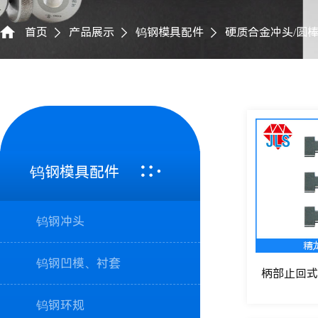
首页
产品展示
钨钢模具配件
硬质合金冲头/圆
钨钢模具配件
钨钢冲头
钨钢凹模、衬套
柄部止回式
钨钢环规