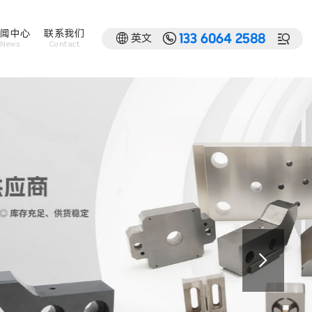
闻中心
联系我们


英文

133 6064 2588
News
Contact
