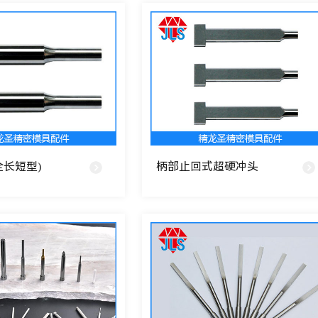
全长短型)
柄部止回式超硬冲头