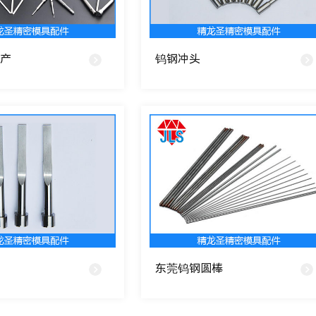
产
钨钢冲头
东莞钨钢圆棒