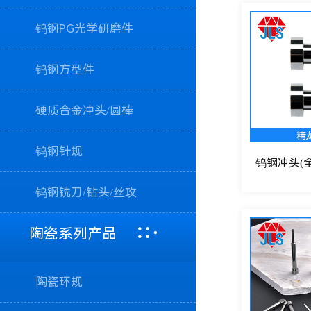
钨钢PG光学研磨件
钨钢方型件
硬质合金冲头/圆棒
钨钢针规
钨钢冲头(
钨钢铣刀/钻头/丝攻
陶瓷系列产品
陶瓷环规