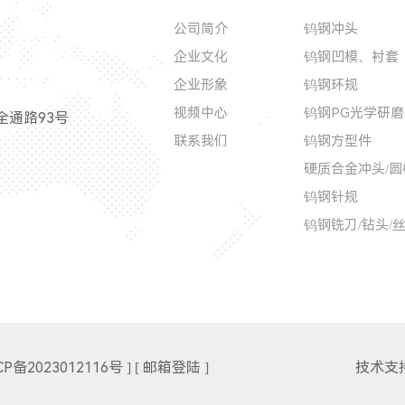
公司简介
钨钢冲头
企业文化
钨钢凹模、衬套
企业形象
钨钢环规
视频中心
钨钢PG光学研磨
通路93号
联系我们
钨钢方型件
硬质合金冲头/圆
钨钢针规
钨钢铣刀/钻头/
ICP备2023012116号 ]
[ 邮箱登陆 ]
技术支