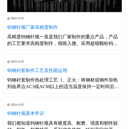
2024-11-07
钨钢针规厂家高精度制作
高精度钨钢针规一直是我们厂家制作的重点产品，产品
的工艺要求高精度制作，细致入微。采用超细颗粒钨钢
材料，高硬度抗弯强度好具有耐磨且不易崩缺，不易断
裂的特点。适合用于各类耐磨零件，钨钢冲针，钨钢镶
2024-11-07
件，及粉末冶金模具，磁性材料模具。是由白钢、工具
钢、陶瓷、钨钢轴承钢等或其他材料制成的硬
钨钢衬套制作工艺及性能运用
钨钢衬套制作热处理工艺 1、正火：将钢材或钢件加热
到临界点AC3或ACM以上的适当温度保持一定时间后在
空气中冷却，得到珠光体类组织的热处理工艺。 2、退
火：将亚共析钢工件加热至AC3以上20—40度，保温一
2024-11-07
段时间后，随炉缓慢冷却（或埋在砂中或石灰中冷却）
至500度以
钨钢针规基本常识
我们都知道钨钢针规具有硬度高、耐磨、强度和韧性较