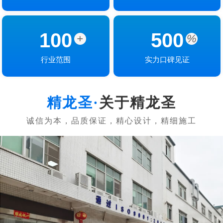
100
500
+
%
行业范围
实力口碑见证
关于精龙圣