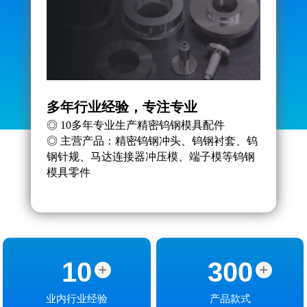
多年行业经验，专注专业
专业
◎ 10多年专业生产精密钨钢模具配件
◎ 
◎ 主营产品：精密钨钢冲头、钨钢衬套、钨
练，
钢针规、马达连接器冲压模、端子模等钨钢
◎ 
模具零件
决方
10
300
+
+
业内行业经验
产品款式